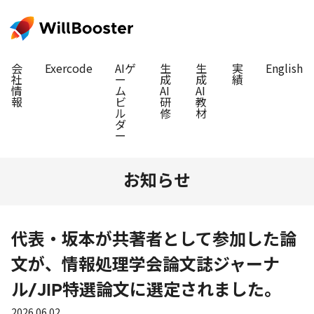
会
Exercode
AIゲ
生
生
実
English
社
ー
成
成
績
情
ム
AI
AI
報
ビ
研
教
ル
修
材
ダ
ー
お知らせ
代表・坂本が共著者として参加した論
文が、情報処理学会論文誌ジャーナ
ル/JIP特選論文に選定されました。
2026.06.02