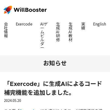
会
Exercode
AIゲ
生
生
実
English
社
ー
成
成
績
情
ム
AI
AI
報
ビ
研
教
ル
修
材
ダ
ー
お知らせ
「Exercode」に生成AIによるコード
補完機能を追加しました。
2024.05.20