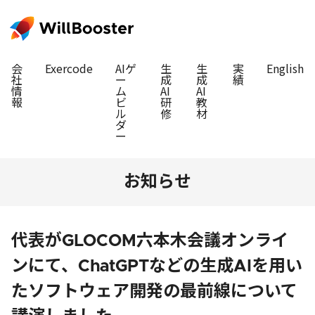
会
Exercode
AIゲ
生
生
実
English
社
ー
成
成
績
情
ム
AI
AI
報
ビ
研
教
ル
修
材
ダ
ー
お知らせ
代表がGLOCOM六本木会議オンライ
ンにて、ChatGPTなどの生成AIを用い
たソフトウェア開発の最前線について