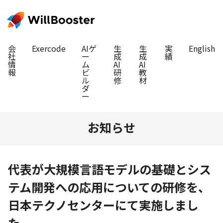
会
Exercode
AIゲ
生
生
実
English
社
ー
成
成
績
情
ム
AI
AI
報
ビ
研
教
ル
修
材
ダ
ー
お知らせ
代表が大規模言語モデルの基礎とシス
テム開発への応用についての研修を、
日本テクノセンターにて実施しまし