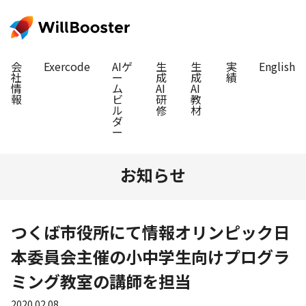
会
Exercode
AIゲ
生
生
実
English
社
ー
成
成
績
情
ム
AI
AI
報
ビ
研
教
ル
修
材
ダ
ー
お知らせ
つくば市役所にて情報オリンピック日
本委員会主催の小中学生向けプログラ
ミング教室の講師を担当
2020.02.08