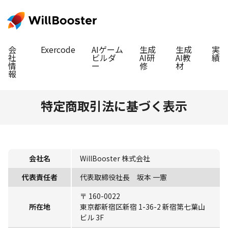
会
Exercode
AIゲーム
生成
生成
実
社
ビルダ
AI研
AI教
績
情
ー
修
材
報
特定商取引法に基づく表示
会社名
WillBooster 株式会社
代表責任者
代表取締役社長 坂本 一憲
〒 160-0022
所在地
東京都新宿区新宿 1-36-2 新宿第七葉山
ビル 3F